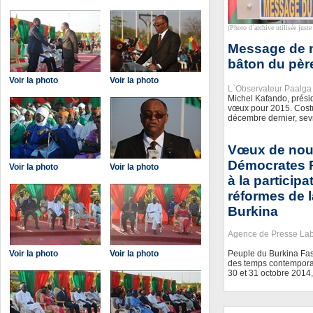
(Photo d`archive utilisée juste 
Message de no
bâton du pèr
Voir la photo
Voir la photo
L`Observateur Paalga
Michel Kafando, présid
vœux pour 2015. Costum
décembre dernier, sev
Vœux de nouv
Démocrates R
Voir la photo
Voir la photo
à la partici
réformes de l
Burkina
Agence de Presse La
Peuple du Burkina Fas
Voir la photo
Voir la photo
des temps contemporai
30 et 31 octobre 2014,