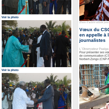
Voir la photo
(Photo d`archive utilisée juste 
Vœux du CSC 
en appelle à 
journalistes
L`Observateur Paalga
Pour présenter ses vœ
de communication (CSC
Norbert-Zongo (CNP-NZ
Voir la photo