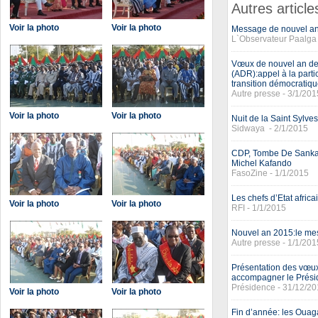
Autres article
Voir la photo
Voir la photo
Message de nouvel an :
L`Observateur Paalga 
Vœux de nouvel an de 
(ADR):appel à la part
transition démocratiq
Autre presse - 3/1/201
Voir la photo
Voir la photo
Nuit de la Saint Sylves
Sidwaya - 2/1/2015
CDP, Tombe De Sanka
Michel Kafando
FasoZine - 1/1/2015
Les chefs d’Etat afric
Voir la photo
Voir la photo
RFI - 1/1/2015
Nouvel an 2015:le m
Autre presse - 1/1/201
Présentation des vœux
accompagner le Prés
Présidence - 31/12/2
Voir la photo
Voir la photo
Fin d’année: les Ouagal