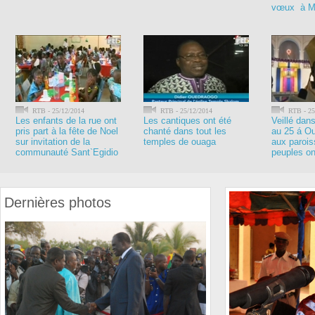
vœux à Mi
RTB - 25/12/2014
RTB - 25/12/2014
RTB - 25
Les enfants de la rue ont
Les cantiques ont été
Veillé dan
pris part à la fête de Noel
chanté dans tout les
au 25 á 
sur invitation de la
temples de ouaga
aux parois
communauté Sant`Egidio
peuples ont
Dernières photos