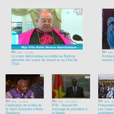
RTB - 9/1/2015
RTB -
Le corps diplomatique accrédité au Burkina
Ambianc
présente ses voeux de nouvel an au Chef de
nouvel 
l`Etat
RTB - 1/1/2015
RTB - 31/12/2014
RTB - 30
Célébration de la fête de
RTB - Nouvel AN :
Présentati
la Saint Sylvestre á Bobo
message du président à
Les Corps 
Dioulasso
la Nation
souhaitent