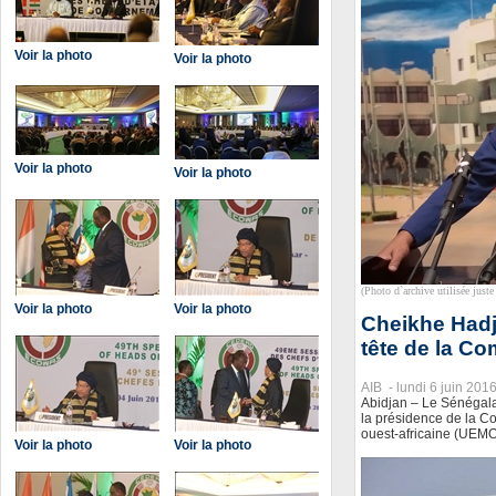
Voir la photo
Voir la photo
Voir la photo
Voir la photo
(Photo d`archive utilisée juste 
Voir la photo
Voir la photo
Cheikhe Hadj
tête de la C
AIB -
lundi 6 juin 201
Abidjan – Le Sénégal
la présidence de la 
ouest-africaine (UEMO
Voir la photo
Voir la photo