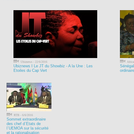
Ubiznews - 22/6/2016
Africa
Ubiznews I Le JT du Showbiz - A la Une : Les
Sénégal
Etoiles du Cap Vert
ordinai
RTB - 6/6/2016
Sommet extraordinaire
des chef d`Etats de
l`UEMOA sur la sécurité
et la rationalisation