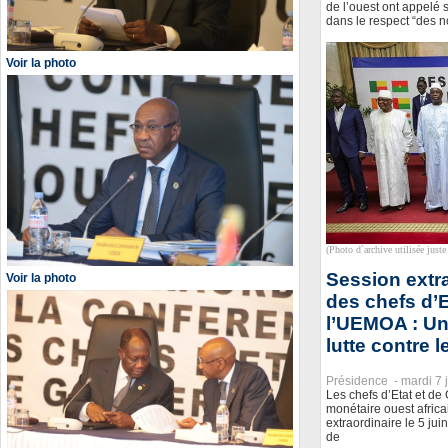
de l’ouest ont appelé
dans le respect “des n
Voir la photo
(Photo d`archive utilisée juste 
Session extr
Voir la photo
des chefs d’
l’UEMOA : Un
lutte contre l
Présidence -
mardi 7 
Les chefs d’Etat et d
monétaire ouest afric
extraordinaire le 5 ju
de