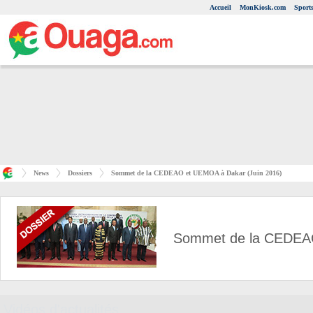
Accueil
MonKiosk.com
Sport
News
Dossiers
Sommet de la CEDEAO et UEMOA à Dakar (Juin 2016)
Sommet de la CEDEAO
Vidéos d'actualités