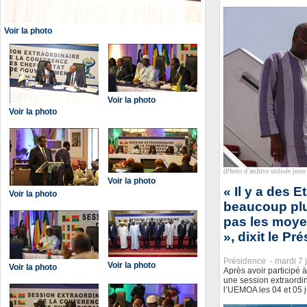
Voir la photo
Voir la photo
Voir la photo
(Photo d`archive utilisée juste 
Voir la photo
« Il y a des 
Voir la photo
beaucoup plu
pas les moye
», dixit le P
Présidence -
mardi 7 
Voir la photo
Voir la photo
Après avoir participé
une session extraordin
l’UEMOA les 04 et 05 j