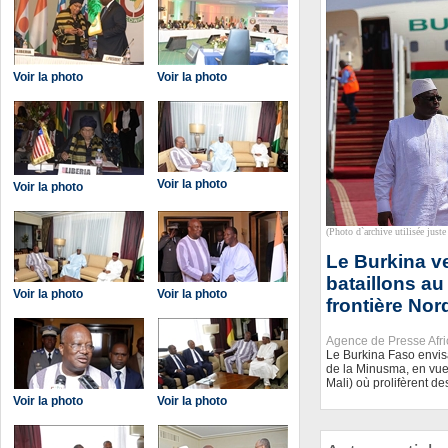
Voir la photo
Voir la photo
Voir la photo
Voir la photo
(Photo d`archive utilisée juste 
Le Burkina ve
bataillons au
Voir la photo
Voir la photo
frontière Nor
Agence de Presse Afr
Le Burkina Faso envisa
de la Minusma, en vue 
Mali) où prolifèrent de
Voir la photo
Voir la photo