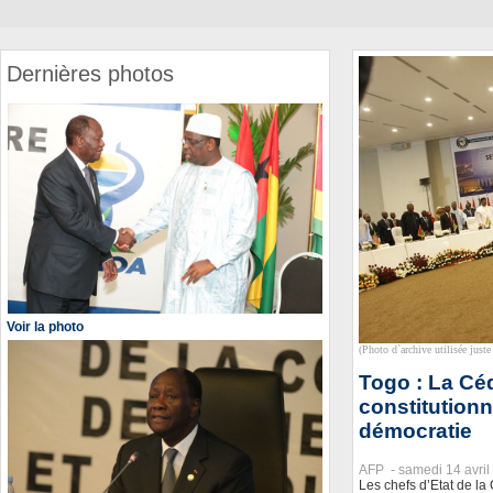
Dernières photos
Voir la photo
(Photo d`archive utilisée juste 
Togo : La Cé
constitutionn
démocratie
AFP -
samedi 14 avril
Les chefs d’Etat de l