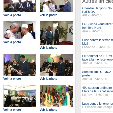
Autres article
Cheikhe Hadjibou Sou
l’UEMOA
Voir la photo
Voir la photo
AIB - 6/6/2016
Le Burkina veut retirer
frontière Nord
APA - 6/6/2016
Lutte contre le terrori
Voir la photo
Mali
FasoZine - 6/6/2016
Voir la photo
Le Sommet de l’UEMOA 
face à la menace terro
Xinhua - 6/6/2016
Sommet de l’UEMOA : 
poste
Voir la photo
Voir la photo
Xinhua - 6/6/2016
49e session ordinaire
Etats de leurs cotisati
Le Pays - 6/6/2016
Lutte contre le terror
L`Observateur Paalga 
Voir la photo
Voir la photo