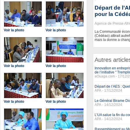
Départ de l’
pour la Cédé
Agence de Presse Afr
Voir la photo
Voir la photo
La Communauté économ
(Cédéao) attirait autre
mais la donne a chang
Autres article
Voir la photo
Voir la photo
Innovation en entrepr
de l’initiative " Trem
aOuaga.com - 17/12/
Départ de l’AES : Que
APA - 17/12/2024
Le Général Birame Di
Voir la photo
Voir la photo
APA - 14/12/2024
L’UA salue la fin du con
APA - 14/12/2024
Rassemblement au Mali