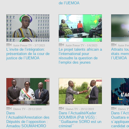
de l’UEMOA
Autre Presse TV - 3/7/2023
Autre Presse TV - 1/6/2023
Autre Pre
L`invite de l’intégration:
Le projet talents africain a
Attraits to
présentation de la cour de
l’international pour
états mem
justice de l`UEMOA
résoudre la question de
l`UEMOA
l’emploi des jeunes
Dnews TV - 29/12/2019
Dnews TV - 29/12/2019
Dnews TV
Dans
Dans l`Actualité/Kader
Dans l`Act
l`Actualité/Arrestation des
DOUMBIA (Pdt VGS) :
Ouattara e
Députés de l`opposition :
``Guillaume SORO est un
s`applique
Amadou SOUMAHORO
criminel``
candidat o