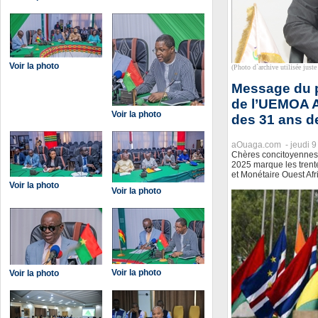
Voir la photo
(Photo d`archive utilisée juste 
Message du p
de l’UEMOA A
Voir la photo
des 31 ans d
aOuaga.com -
jeudi 9
Chères concitoyennes,
2025 marque les trent
et Monétaire Ouest Afr
Voir la photo
Voir la photo
Voir la photo
Voir la photo