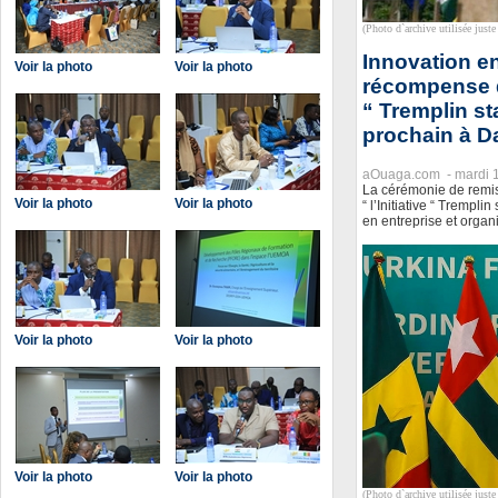
(Photo d`archive utilisée juste 
Innovation en
Voir la photo
Voir la photo
récompense de
“ Tremplin s
prochain à D
aOuaga.com -
mardi 
La cérémonie de remise
Voir la photo
Voir la photo
“ l’Initiative “ Trempl
en entreprise et orga
Voir la photo
Voir la photo
Voir la photo
Voir la photo
(Photo d`archive utilisée juste 