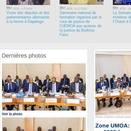
RTB - 5/3/2019
RTB - 6/11/2018
RTB - 29
Visite des députés et des
Séminaire national de
La Semaine
parlementaires allemands
formation organisé par la
minières d
à la ferme à Dapélogo
cour de justice de
l`Ouest à
l’UEMOA aux acteurs de
la justice du Burkina
Faso
Dernières photos
Voir la photo
(Photo d`archive utilisée juste 
Zone UMOA: P