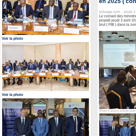
en 2025 ( con
aOuaga.com -
jeudi 3
Le conseil des ministr
projeté jeudi 3 avril 
brut ( PIB ) dans la z
Voir la photo
Voir la photo
(Photo d`archive utilisée juste 