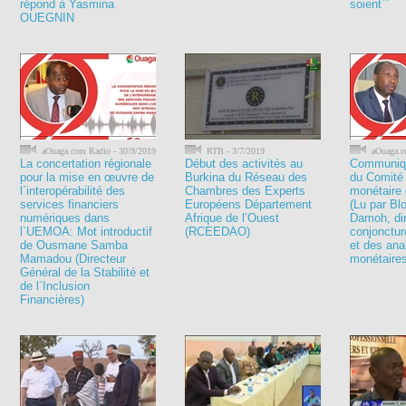
répond à Yasmina
soient``
OUEGNIN
aOuaga.com Radio - 30/9/2019
RTB - 3/7/2019
aOuaga.c
La concertation régionale
Début des activités au
Communiqu
pour la mise en œuvre de
Burkina du Réseau des
du Comité 
l`interopérabilité des
Chambres des Experts
monétaire
services financiers
Européens Département
(Lu par Bl
numériques dans
Afrique de l’Ouest
Damoh, dir
l`UEMOA: Mot introductif
(RCEEDAO)
conjonctu
de Ousmane Samba
et des ana
Mamadou (Directeur
monétaire
Général de la Stabilité et
de l`Inclusion
Financières)