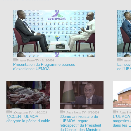
Autre Presse TV - 3/12/2024
Autre
Présentation du Programme bourses
La nouve
d`excellence UEMOA
de l’U
aOuaga.com TV - 16/2/2024
Autre Presse TV - 5/2/2024
Autre Pre
@CCENT UEMOA
30ème anniversaire de
L`UEMOA c
décrypte la pêche durable
l’UEMOA, regard
magasins 
rétrospectif du Président
dans les 
du Conseil des Ministres