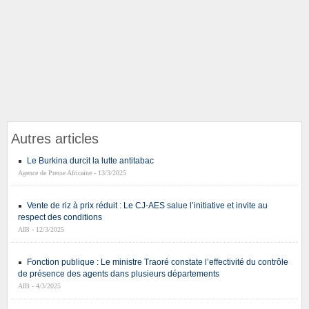
Autres articles
Le Burkina durcit la lutte antitabac
Agence de Presse Africaine - 13/3/2025
Vente de riz à prix réduit : Le CJ-AES salue l’initiative et invite au
respect des conditions
AIB - 12/3/2025
Fonction publique : Le ministre Traoré constate l’effectivité du contrôle
de présence des agents dans plusieurs départements
AIB - 4/3/2025