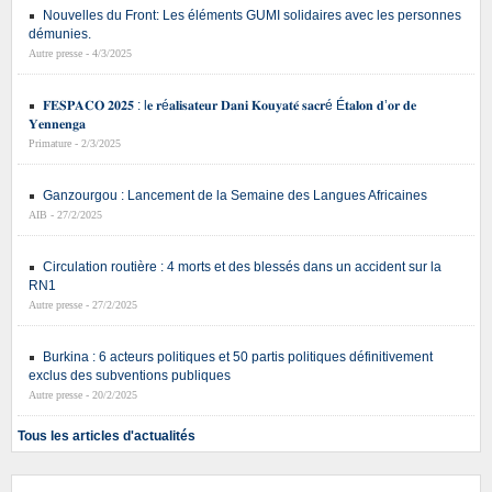
Nouvelles du Front: Les éléments GUMI solidaires avec les personnes
démunies.
Autre presse - 4/3/2025
𝐅𝐄𝐒𝐏𝐀𝐂𝐎 𝟐𝟎𝟐𝟓 : l𝐞 𝐫é𝐚𝐥𝐢𝐬𝐚𝐭𝐞𝐮𝐫 𝐃𝐚𝐧𝐢 𝐊𝐨𝐮𝐲𝐚𝐭𝐞́ 𝐬𝐚𝐜𝐫é É𝐭𝐚𝐥𝐨𝐧 𝐝’𝐨𝐫 𝐝𝐞
𝐘𝐞𝐧𝐧𝐞𝐧𝐠𝐚
Primature - 2/3/2025
Ganzourgou : Lancement de la Semaine des Langues Africaines
AIB - 27/2/2025
Circulation routière : 4 morts et des blessés dans un accident sur la
RN1
Autre presse - 27/2/2025
Burkina : 6 acteurs politiques et 50 partis politiques définitivement
exclus des subventions publiques
Autre presse - 20/2/2025
Tous les articles d'actualités