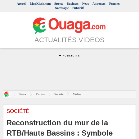
Accueil
MonKiosk.com
Sports
Business
News
Annonces
Femmes
Nécrologie
Publicité
ACTUALITÉS VIDEOS
News
Vidéos
Société
Vidéo
SOCIÉTÉ
Reconstruction du mur de la
RTB/Hauts Bassins : Symbole