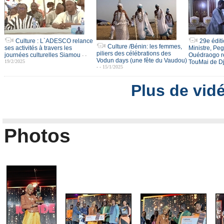
Culture : L`ADESCO relance
29e édit
Culture /Bénin: les femmes,
ses activités à travers les
Ministre, Pe
piliers des célébrations des
journées culturelles Siamou
Ouédraogo r
- -
Vodun days (une fête du Vaudou)
19/2/2025
TouMai de 
- - 15/1/2025
Plus de vid
Photos