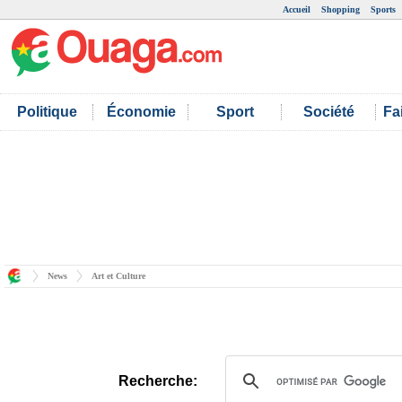
Accueil
Shopping
Sports
Politique
Économie
Sport
Société
Fa
News
Art et Culture
Recherche: