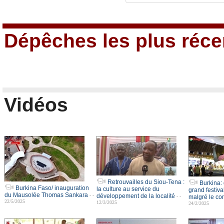
Dépêches les plus réce
Vidéos
Retrouvailles du Siou-Tena :
Burkina: 
Burkina Faso/ inauguration
la culture au service du
grand festiva
du Mausolée Thomas Sankara
- -
développement de la localité
- -
malgré le con
22/5/2025
12/3/2025
24/2/2025