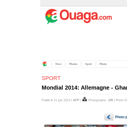
News
Photos
Sport
Photo
SPORT
Mondial 2014: Allemagne - Ghan
Publié le 21 juin 2014 |
AFP
|
Photographe :
DR
| Photo 
Photo 