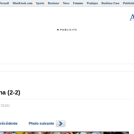
Accueil
MonKiosk.com
Sports
Business
News
Femmes
Pratique
Burkina Faso
Publicit
a (2-2)
N˚25191
précédente
Photo suivante