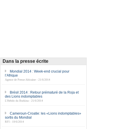
Dans la presse écrite
Mondial 2014 : Week-end crucial pour
l’Afrique
Agence de Presse Africaine - 21/6/2014
Brésil 2014 : Retour prématuré de la Roja et
des Lions indomptables
L’Hebdo du Burkina - 21/6/2014
Cameroun-Croatie: les «Lions indomptables»
sortis du Mondial
RFI - 19/6/2014