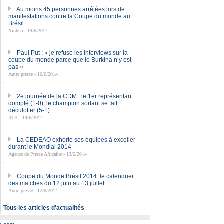
Au moins 45 personnes arrêtées lors de
manifestations contre la Coupe du monde au
Brésil
Xinhua - 19/6/2014
Paul Put : « je refuse les interviews sur la
coupe du monde parce que le Burkina n’y est
pas »
Autre presse - 16/6/2014
2e journée de la CDM : le 1er représentant
dompté (1-0), le champion sortant se fait
déculotter (5-1)
RTB - 14/6/2014
La CEDEAO exhorte ses équipes à exceller
durant le Mondial 2014
Agence de Presse Africaine - 13/6/2014
Coupe du Monde Brésil 2014: le calendrier
des matches du 12 juin au 13 juillet
Autre presse - 12/6/2014
Tous les articles d'actualités