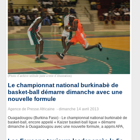
(Photo d`archive utilisée juste a titre d`illustration)
Le championnat national burkinabè de
basket-ball démarre dimanche avec une
nouvelle formule
Agence de Presse Africaine -
dimanche 14 avril 2013
Ouagadougou (Burkina Faso) - Le championnat national burkinabè de
basket-ball, encore appelé « Kaizer basket-ball ligue » démarre
dimanche à Ouagadougou avec une nouvelle formule, a appris APA,