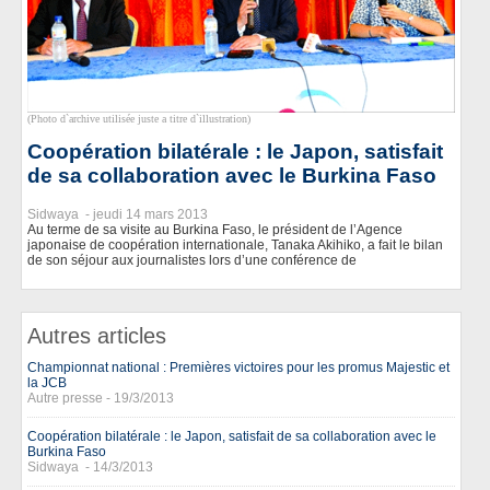
(Photo d`archive utilisée juste a titre d`illustration)
Coopération bilatérale : le Japon, satisfait
de sa collaboration avec le Burkina Faso
Sidwaya -
jeudi 14 mars 2013
Au terme de sa visite au Burkina Faso, le président de l’Agence
japonaise de coopération internationale, Tanaka Akihiko, a fait le bilan
de son séjour aux journalistes lors d’une conférence de
Autres articles
Championnat national : Premières victoires pour les promus Majestic et
la JCB
Autre presse - 19/3/2013
Coopération bilatérale : le Japon, satisfait de sa collaboration avec le
Burkina Faso
Sidwaya - 14/3/2013