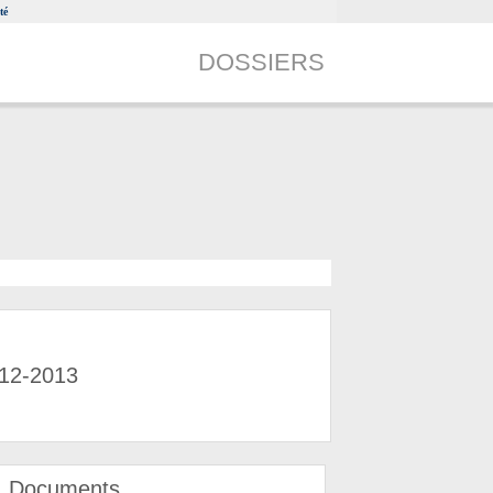
té
DOSSIERS
012-2013
Documents