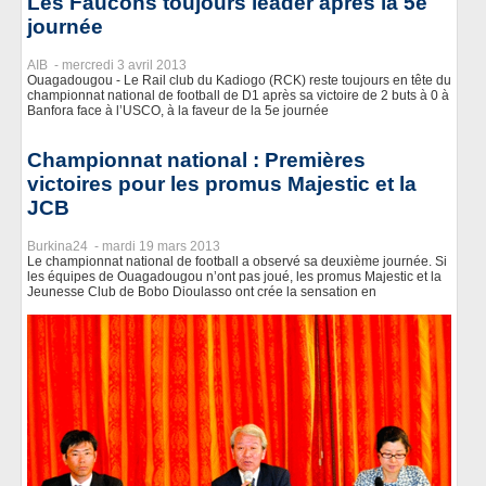
Les Faucons toujours leader après la 5e
journée
AIB -
mercredi 3 avril 2013
Ouagadougou - Le Rail club du Kadiogo (RCK) reste toujours en tête du
championnat national de football de D1 après sa victoire de 2 buts à 0 à
Banfora face à l’USCO, à la faveur de la 5e journée
Championnat national : Premières
victoires pour les promus Majestic et la
JCB
Burkina24 -
mardi 19 mars 2013
Le championnat national de football a observé sa deuxième journée. Si
les équipes de Ouagadougou n’ont pas joué, les promus Majestic et la
Jeunesse Club de Bobo Dioulasso ont crée la sensation en