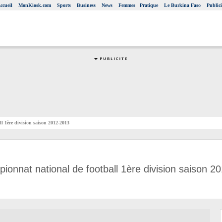
ccueil
MonKiosk.com
Sports
Business
News
Femmes
Pratique
Le Burkina Faso
Publici
l 1ère division saison 2012-2013
ionnat national de football 1ère division saison 2