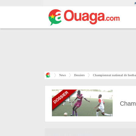
A
News
Dossiers
Championnat national de footbal
Champ
Vidéos d'actualités