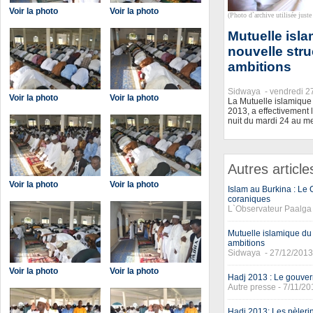
Voir la photo
Voir la photo
(Photo d`archive utilisée juste 
Mutuelle isl
nouvelle stru
ambitions
Sidwaya -
vendredi 2
Voir la photo
Voir la photo
La Mutuelle islamique 
2013, a effectivement l
nuit du mardi 24 au m
Autres article
Voir la photo
Voir la photo
Islam au Burkina : Le 
coraniques
L`Observateur Paalga
Mutuelle islamique du 
ambitions
Sidwaya - 27/12/2013
Voir la photo
Voir la photo
Hadj 2013 : Le gouvern
Autre presse - 7/11/20
Hadj 2013: Les pèleri