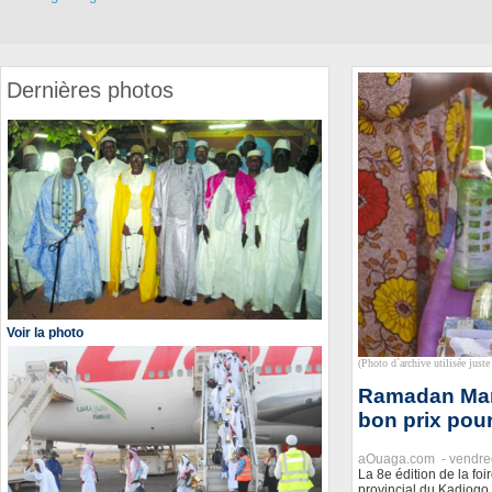
Dernières photos
Voir la photo
(Photo d`archive utilisée juste 
Ramadan Mark
bon prix pour
aOuaga.com -
vendre
La 8e édition de la fo
provincial du Kadiogo