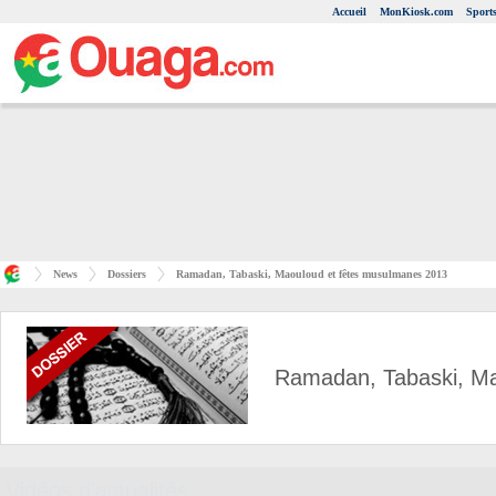
Accueil
MonKiosk.com
Sport
News
Dossiers
Ramadan, Tabaski, Maouloud et fêtes musulmanes 2013
Ramadan, Tabaski, Ma
Vidéos d'actualités