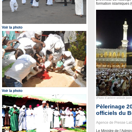
formation islamiques (
Voir la photo
Voir la photo
(Photo d`archive utilisée juste 
Pèlerinage 20
officiels du 
Agence de Presse La
Le Ministre de l’Admini