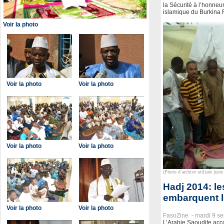
la Sécurité à l’honne
islamique du Burkina F
Voir la photo
Voir la photo
Voir la photo
Voir la photo
Voir la photo
(Photo d`archive utilisée juste 
Hadj 2014: le
embarquent l
Voir la photo
Voir la photo
FasoZine -
mardi 9 s
L’Arabie Saoudite acc