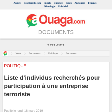
Accueil
MonKiosk.com
Sports
Business
News
Annonces
Femmes
Nécrologie
Publicité
DOCUMENTS
News
Documents
Politique
Document
POLITIQUE
Liste d'individus recherchés pour
participation à une entreprise
terroriste
Publié le lundi 18 mars 2019