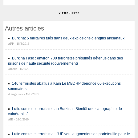
Autres articles
Burkina: 5 militaires tués dans deux explosions d’engins artisanaux
AFP - 18/3/2019
Burkina Faso : environ 700 terroristes présumés détenus dans des
prisons de haute sécurité (gouvernement)
Xinhua - 15/3/2019
146 terroristes abattus à Kain Le MBDHP dénonce 60 exécutions
sommaires
aOuaga.com - 15/3/2019
Lutte contre le terrorisme au Burkina : Bientôt une cartographie de
vulnérabilité
AIB - 26/2/2019
Lutte contre le terrorisme: L’UE veut augmenter son portefeuille pour le