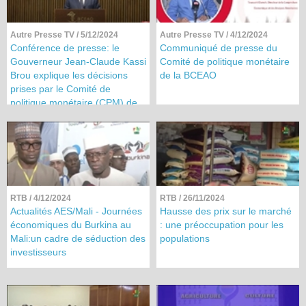
Autre Presse TV
/ 5/12/2024
Autre Presse TV
/ 4/12/2024
Conférence de presse: le
Communiqué de presse du
Gouverneur Jean-Claude Kassi
Comité de politique monétaire
Brou explique les décisions
de la BCEAO
prises par le Comité de
politique monétaire (CPM) de
la BCEAO
RTB
/ 4/12/2024
RTB
/ 26/11/2024
Actualités AES/Mali - Journées
Hausse des prix sur le marché
économiques du Burkina au
: une préoccupation pour les
Mali:un cadre de séduction des
populations
investisseurs