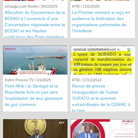
aOuaga.com Radio
/ 30/1/2025
RTB
/ 13/1/2025
Allocution du Gouverneur de la
Le Premier ministre a reçu en
BCEAO à l`ouverture d`une
audience la fédération des
Concertation régionale entre la
organisations patronales de
BCEAO et les Hautes
l’hôtellerie
juridictions des États membres
de l`Union Monétaire Ouest
Africaine (UMOA)
Autre Presse TV
/ 3/1/2025
RTB
/ 17/12/2024
Point Afrik / le Sénégal et la
Revue de presse :
Mauritanie font un pas vers
l’inauguration de l’usine
l’exploitation de leur gisement
SOFATO et le sommet
de gaz commun
extraordinaire de la CEMAC à
la Une