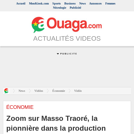
Accueil
MonKiosk.com
Sports
Business
News
Annonces
Femmes
Nécrologie
Publicité
ACTUALITÉS VIDEOS
News
Vidéos
Économie
Vidéo
ÉCONOMIE
Zoom sur Masso Traoré, la
pionnière dans la production