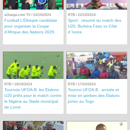
aOuaga.com TV
/ 24/10/2024
RTB
/ 22/10/2024
Football L’Éthiopie candidate
Sport : résumé du match des
pour organiser la Coupe
U20, Burkina Faso vs Côte
d’Afrique des Nations 2029...
d`Ivoire
RTB
/ 18/10/2024
RTB
/ 17/10/2024
Tournois UFOA-B: les Etalons
Tournoi UFOA-B : arrivée et
U20 prêts pour le match contre
mise en jambes des Etalons
le Nigéria au Stade municipal
junior au Togo
de Lomé