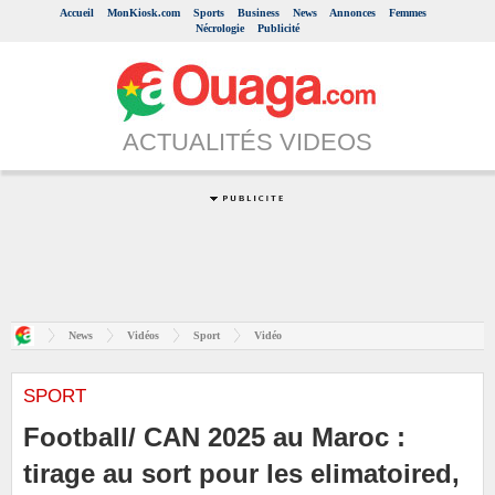
Accueil
MonKiosk.com
Sports
Business
News
Annonces
Femmes
Nécrologie
Publicité
ACTUALITÉS VIDEOS
News
Vidéos
Sport
Vidéo
SPORT
Football/ CAN 2025 au Maroc :
tirage au sort pour les elimatoired,