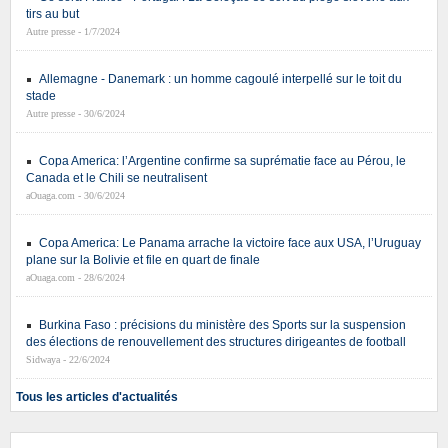
tirs au but
Autre presse - 1/7/2024
Allemagne - Danemark : un homme cagoulé interpellé sur le toit du
stade
Autre presse - 30/6/2024
Copa America: l’Argentine confirme sa suprématie face au Pérou, le
Canada et le Chili se neutralisent
aOuaga.com - 30/6/2024
Copa America: Le Panama arrache la victoire face aux USA, l’Uruguay
plane sur la Bolivie et file en quart de finale
aOuaga.com - 28/6/2024
Burkina Faso : précisions du ministère des Sports sur la suspension
des élections de renouvellement des structures dirigeantes de football
Sidwaya - 22/6/2024
Tous les articles d'actualités