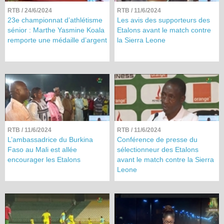
RTB
/ 24/6/2024
RTB
/ 11/6/2024
23e championnat d’athlétisme
Les avis des supporteurs des
sénior : Marthe Yasmine Koala
Etalons avant le match contre
remporte une médaille d’argent
la Sierra Leone
RTB
/ 11/6/2024
RTB
/ 11/6/2024
L’ambassadrice du Burkina
Conférence de presse du
Faso au Mali est allée
sélectionneur des Etalons
encourager les Etalons
avant le match contre la Sierra
Leone