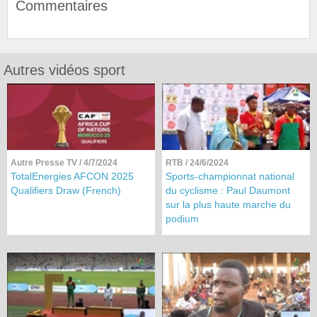
Commentaires
Autres vidéos sport
Autre Presse TV
/ 4/7/2024
RTB
/ 24/6/2024
TotalEnergies AFCON 2025
Sports-championnat national
Qualifiers Draw (French)
du cyclisme : Paul Daumont
sur la plus haute marche du
podium