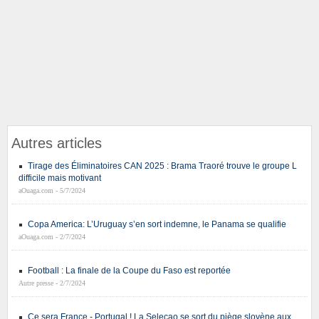
Autres articles
Tirage des Éliminatoires CAN 2025 : Brama Traoré trouve le groupe L
difficile mais motivant
aOuaga.com - 5/7/2024
Copa America: L’Uruguay s’en sort indemne, le Panama se qualifie
aOuaga.com - 2/7/2024
Football : La finale de la Coupe du Faso est reportée
Autre presse - 2/7/2024
Ce sera France - Portugal ! La Seleçao se sort du piège slovène aux