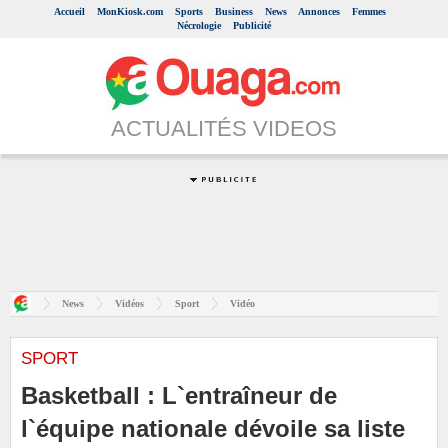
Accueil
MonKiosk.com
Sports
Business
News
Annonces
Femmes
Nécrologie
Publicité
ACTUALITÉS VIDEOS
News
Vidéos
Sport
Vidéo
SPORT
Basketball : L`entraîneur de
l`équipe nationale dévoile sa liste