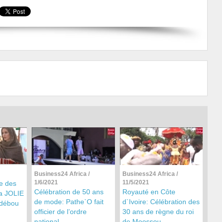
Business24 Africa
/
Business24 Africa
/
1/6/2021
11/5/2021
e des
Célébration de 50 ans
Royauté en Côte
na JOLIE
de mode: Pathe`O fait
d`Ivoire: Célébration des
débou
officier de l’ordre
30 ans de règne du roi
national
de Moossou