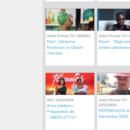
Autre Presse TV
/ 4/5/2021
Autre Presse TV
/ 
Duel : Adrienne
Elown : "Eljay es
Koutouan vs Gbazé
artiste talentueux
Thérèse
NCI
/ 24/12/2020
Autre Presse TV
/
22/12/2020
A vos tabliers /
PÉPÉNOUCHI du
Préparation de
Décembre 2020
``GBOFLOTTO``