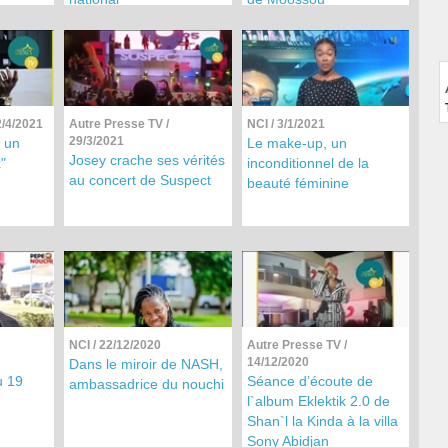
2/4/2021
Autre Presse TV
/
NCI
/ 3/1/2021
29/3/2021
t un
Le make-up, un
Josey crache ses vérités
"
inconditionnel de la
au concert de Suspect
beauté féminine
NCI
/ 22/12/2020
Autre Presse TV
/
14/12/2020
Dans le miroir de NASH,
 19
Séance d’écoute de
ambassadrice du nouchi
l`album Eklektik 2.0 de
Shan`l la Kinda à la villa
Sony Abidjan