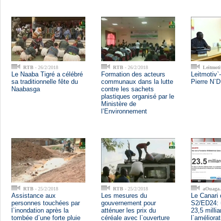
RTB
- 26/2/2018
RTB
- 26/2/2018
Leitmot
Le Naaba Tigré a célébré
Formation des acteurs
Leitmotiv`-
sa traditionnelle fête du
communaux dans la lutte
Pierre N`D
Naabasga
contre les sachets
plastiques organisé par le
Ministère de
l’Environnement
RTB
- 25/2/2018
RTB
- 25/2/2018
aOuaga
Assistance aux
Les mesures du
Le Canari 
personnes touchées par
gouvernement pour
S2/ED24: 
l`inondation après la
atténuer les prix du
23,5 milli
tombée d`une forte pluie
céréale avec l`ouverture
l`améliora