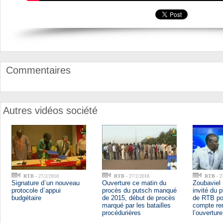
Commentaires
Autres vidéos société
RTB
- 27/2/2018
RTB
- 27/2/2018
RTB
- 2
Signature d`un nouveau
Ouverture ce matin du
Zoubaviel
protocole d`appui
procès du putsch manqué
invité du 
budgétaire
de 2015, début de procès
de RTB pou
marqué par les batailles
compte re
procédurières
l’ouvertur