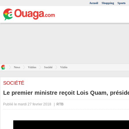
Accueil
Shopping
Sports
News
Vidéos
Société
Vidéo
SOCIÉTÉ
Le premier ministre reçoit Lois Quam, présid
Publié le mardi 27 fevrier 2018 |
RTB