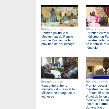
RTB
- 6/1/2018
RTB
- 6/1/2018
Rentrée politique du
Entretien entre l
Mouvement du Peuple
médiateur du Fas
pour le Progrès de la
ministre de la p
province de Kourwéogo
de la famille et 
l`énergie
RTB
- 5/1/2018
RTB
- 5/1/2018
Rencontre entre le
Premier conseil
médiateur du Faso et le
ministres de l’a
Ministre en charge de la
: L’exécutif a ad
jeunesse
Projet de loi en
modifier la loi su
contre la corrupt
Burkina Faso