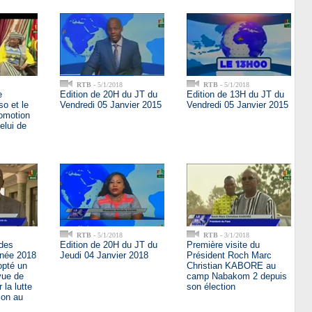
RTB
- 5/1/2018
RTB
- 5/1/2018
e
Edition de 20H du JT du
Edition de 13H du JT du
o et le
Vendredi 05 Janvier 2015
Vendredi 05 Janvier 2015
romotion
celui de
RTB
- 5/1/2018
RTB
- 3/1/2018
 des
Edition de 20H du JT du
Première visite du
nnée 2018
Jeudi 04 Janvier 2018
Président Roch Marc
opté un
Christian KABORE au
 vue de
camp Nabakom 2 depuis
r la lutte
son élection
ion au