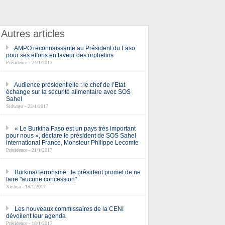
Autres articles
AMPO reconnaissante au Président du Faso
pour ses efforts en faveur des orphelins
Présidence - 24/1/2017
Audience présidentielle : le chef de l’Etat
échange sur la sécurité alimentaire avec SOS
Sahel
Sidwaya - 23/1/2017
« Le Burkina Faso est un pays très important
pour nous », déclare le président de SOS Sahel
international France, Monsieur Philippe Lecomte
Présidence - 21/1/2017
Burkina/Terrorisme : le président promet de ne
faire "aucune concession"
Xinhua - 18/1/2017
Les nouveaux commissaires de la CENI
dévoilent leur agenda
Présidence - 18/1/2017