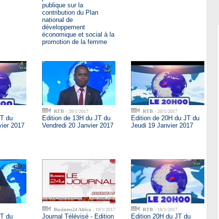
publique sur la
contribution du Plan
national de
développement
économique et social à la
promotion de la femme
RTB
- 20/1/2017
RTB
- 20/1/2017
JT du
Edition de 13H du JT du
Edition de 20H du JT du
vier 2017
Vendredi 20 Janvier 2017
Jeudi 19 Janvier 2017
Business24 Africa
- 19/1/2017
RTB
- 18/1/2017
JT du
Journal Télévisé - Edition
Edition 20H du JT du