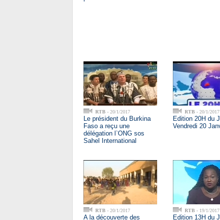
RTB
- 20/1/2017
RTB
- 20/1/2017
Le président du Burkina
Edition 20H du 
Faso a reçu une
Vendredi 20 Jan
délégation l`ONG sos
Sahel International
RTB
- 20/1/2017
RTB
- 19/1/2017
A la découverte des
Edition 13H du 