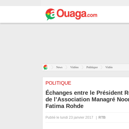
News
Vidéos
Politique
Vidéo
POLITIQUE
Échanges entre le Président R
de l’Association Managré Noom
Fatima Rohde
Publié le lundi 23 janvier 2017 |
RTB