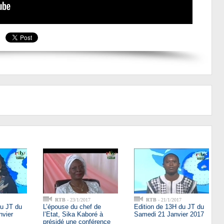
RTB
- 23/1/2017
RTB
- 21/1/2017
du JT du
L’épouse du chef de
Edition de 13H du JT du
nvier
l’Etat, Sika Kaboré à
Samedi 21 Janvier 2017
présidé une conférence