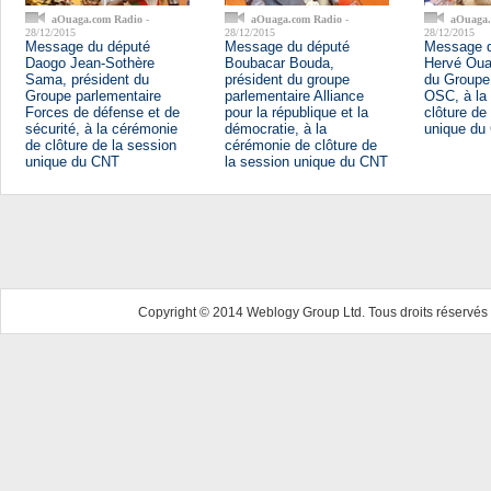
aOuaga.com Radio
-
aOuaga.com Radio
-
aOuaga.
28/12/2015
28/12/2015
28/12/2015
Message du député
Message du député
Message d
Daogo Jean-Sothère
Boubacar Bouda,
Hervé Ouat
Sama, président du
président du groupe
du Groupe
Groupe parlementaire
parlementaire Alliance
OSC, à la
Forces de défense et de
pour la république et la
clôture de
sécurité, à la cérémonie
démocratie, à la
unique du
de clôture de la session
cérémonie de clôture de
unique du CNT
la session unique du CNT
Copyright © 2014 Weblogy Group Ltd. Tous droits réservés 