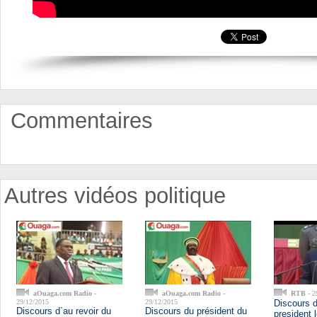
Commentaires
Autres vidéos politique
aOuaga.com Radio
-
aOuaga.com Radio
-
RTB
- 2
29/12/2015
29/12/2015
Discours 
Discours d`au revoir du
Discours du président du
president 