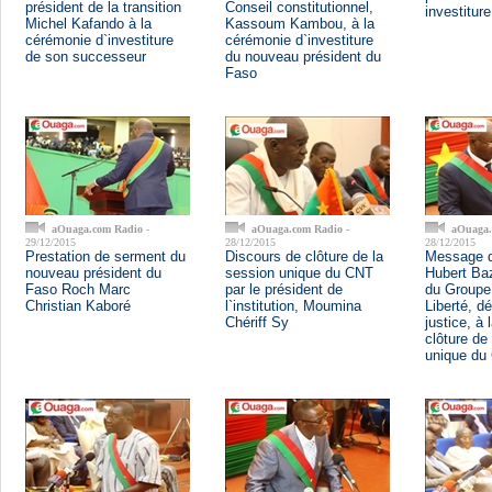
président de la transition
Conseil constitutionnel,
investiture
Michel Kafando à la
Kassoum Kambou, à la
cérémonie d`investiture
cérémonie d`investiture
de son successeur
du nouveau président du
Faso
aOuaga.com Radio
-
aOuaga.com Radio
-
aOuaga.
29/12/2015
28/12/2015
28/12/2015
Prestation de serment du
Discours de clôture de la
Message d
nouveau président du
session unique du CNT
Hubert Baz
Faso Roch Marc
par le président de
du Groupe
Christian Kaboré
l`institution, Moumina
Liberté, d
Chériff Sy
justice, à
clôture de
unique du