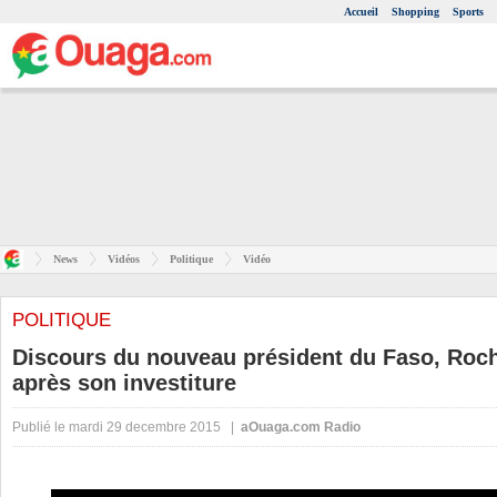
Accueil
Shopping
Sports
News
Vidéos
Politique
Vidéo
POLITIQUE
Discours du nouveau président du Faso, Roch
après son investiture
Publié le mardi 29 decembre 2015 |
aOuaga.com Radio