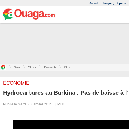
Accueil
Shopping
Sports
News
Vidéos
Économie
Vidéo
ÉCONOMIE
Hydrocarbures au Burkina : Pas de baisse à l
Publié le mardi 20 janvier 2015 |
RTB