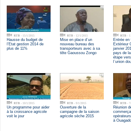
RTB
- 15/1/2015
RTB
- 12/1/2015
RTB
- 1
Hausse du budget de
Mise en place d`un
Entrée en 
l’Etat gestion 2014 de
nouveau bureau des
Extérieur
plus de 11%
transporteurs avec à sa
janvier 20
tête Gaoussou Zongo
pays de l
étape vers 
l`union dou
RTB
- 10/1/2015
RTB
- 9/1/2015
RTB
- 7
Un programme pour aider
Ouverture de la
Réunion d
à la croissance agricole
campagne de la saison
commerça
voit le jour
agricole sèche 2015
opérateur
à Ouagad