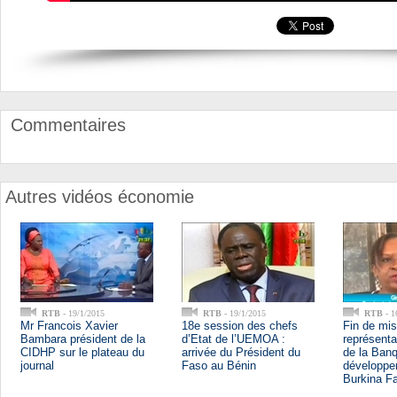
Commentaires
Autres vidéos économie
RTB
- 19/1/2015
RTB
- 19/1/2015
RTB
- 1
Mr Francois Xavier
18e session des chefs
Fin de mis
Bambara président de la
d’Etat de l’UEMOA :
représenta
CIDHP sur le plateau du
arrivée du Président du
de la Banq
journal
Faso au Bénin
développe
Burkina F