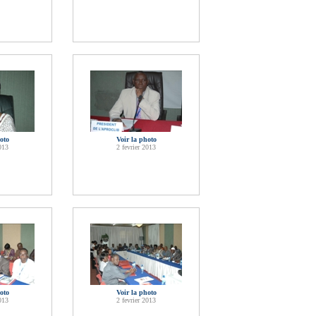
oto
Voir la photo
013
2 fevrier 2013
oto
Voir la photo
013
2 fevrier 2013