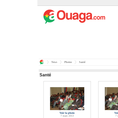
News
Photos
Santé
Santé
Voir la photo
Voi
7 mars 2013
7 