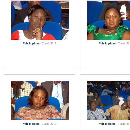
Voir la photo
- 7 avril 2015
Voir la photo
- 7 avril 2
Voir la photo
- 7 avril 2015
Voir la photo
- 7 avril 2