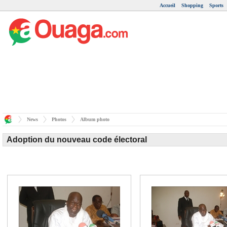
Accueil
Shopping
Sports
News
Photos
Album photo
Adoption du nouveau code électoral