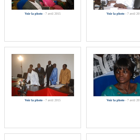
Voir la photo
- 7 avril 2015
Voir la photo
- 7 avril 2
Voir la photo
- 7 avril 2015
Voir la photo
- 7 avril 2