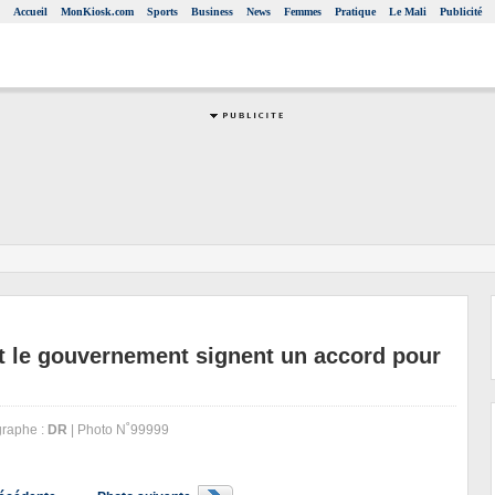
Accueil
MonKiosk.com
Sports
Business
News
Femmes
Pratique
Le Mali
Publicité
et le gouvernement signent un accord pour
raphe :
DR
| Photo N˚99999