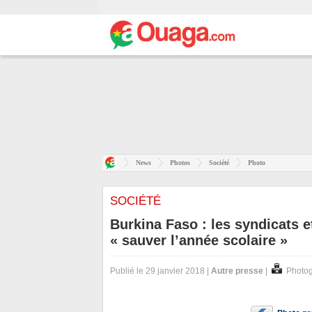
News
Photos
Société
Photo
SOCIÉTÉ
Burkina Faso : les syndicats 
« sauver l’année scolaire »
Publié le 29 janvier 2018 |
Autre presse
|
Photog