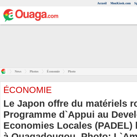
Accueil
MonKiosk.com
S
News
Photos
Économie
Photo
ÉCONOMIE
Le Japon offre du matériels 
Programme d`Appui au Deve
Economies Locales (PADEL) le
à Ouagadougou. Photo: L`A