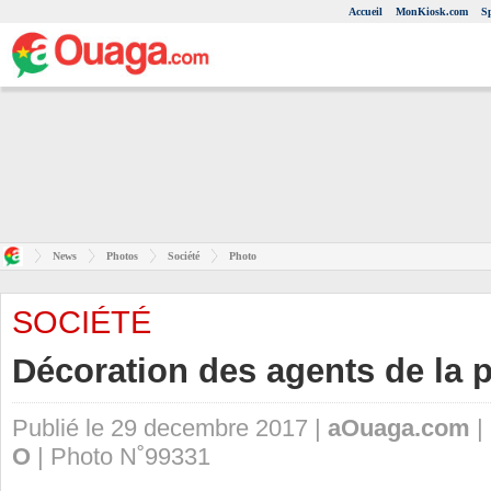
Accueil
MonKiosk.com
S
News
Photos
Société
Photo
SOCIÉTÉ
Décoration des agents de la p
Publié le 29 decembre 2017 |
aOuaga.com
|
O
| Photo N˚99331