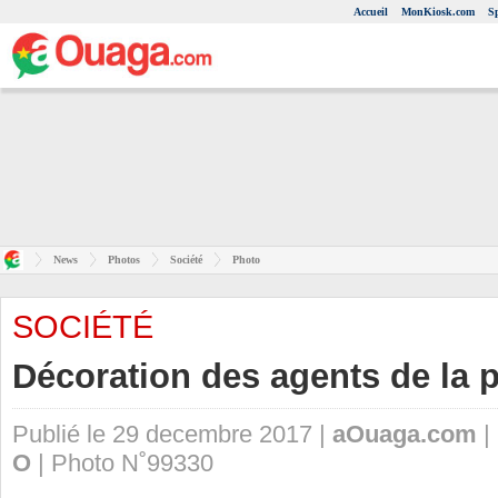
Accueil
MonKiosk.com
S
News
Photos
Société
Photo
SOCIÉTÉ
Décoration des agents de la p
Publié le 29 decembre 2017 |
aOuaga.com
|
O
| Photo N˚99330