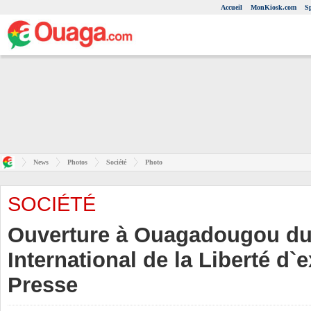
Accueil
MonKiosk.com
S
News
Photos
Société
Photo
SOCIÉTÉ
Ouverture à Ouagadougou du 
International de la Liberté d`
Presse