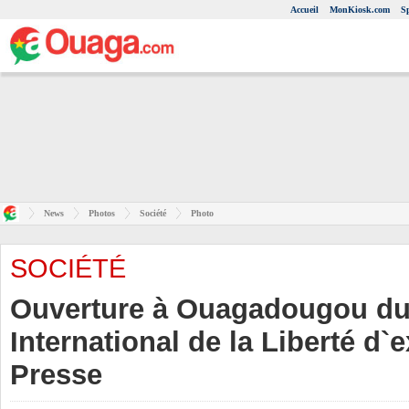
Accueil
MonKiosk.com
S
News
Photos
Société
Photo
SOCIÉTÉ
Ouverture à Ouagadougou du 
International de la Liberté d`
Presse