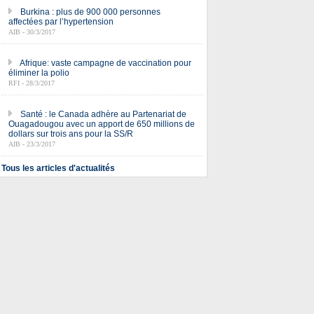
Burkina : plus de 900 000 personnes
affectées par l’hypertension
AIB - 30/3/2017
Afrique: vaste campagne de vaccination pour
éliminer la polio
RFI - 28/3/2017
Santé : le Canada adhère au Partenariat de
Ouagadougou avec un apport de 650 millions de
dollars sur trois ans pour la SS/R
AIB - 23/3/2017
Tous les articles d'actualités