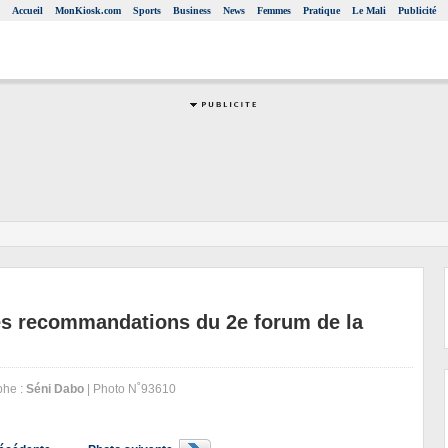
Accueil
MonKiosk.com
Sports
Business
News
Femmes
Pratique
Le Mali
Publicité
les recommandations du 2e forum de la
phe :
Séni Dabo
| Photo N˚93610