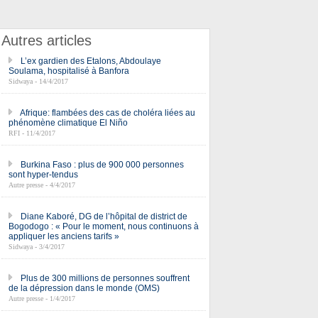
Autres articles
L’ex gardien des Etalons, Abdoulaye
Soulama, hospitalisé à Banfora
Sidwaya - 14/4/2017
Afrique: flambées des cas de choléra liées au
phénomène climatique El Niño
RFI - 11/4/2017
Burkina Faso : plus de 900 000 personnes
sont hyper-tendus
Autre presse - 4/4/2017
Diane Kaboré, DG de l’hôpital de district de
Bogodogo : « Pour le moment, nous continuons à
appliquer les anciens tarifs »
Sidwaya - 3/4/2017
Plus de 300 millions de personnes souffrent
de la dépression dans le monde (OMS)
Autre presse - 1/4/2017