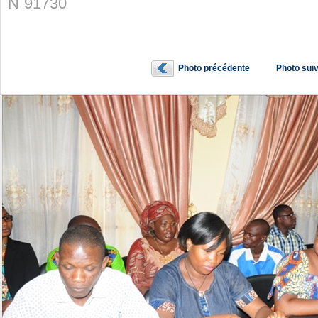
N˚91730
Photo précédente
Photo sui