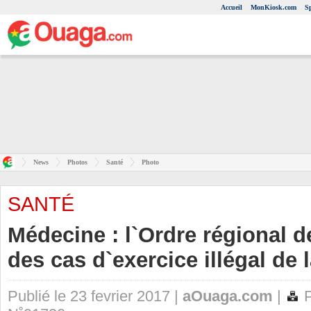
Accueil
MonKiosk.com
S
News
Photos
Santé
Photo
SANTÉ
Médecine : l`Ordre régional
des cas d`exercice illégal de 
Publié le 23 fevrier 2017 |
aOuaga.com
|
P