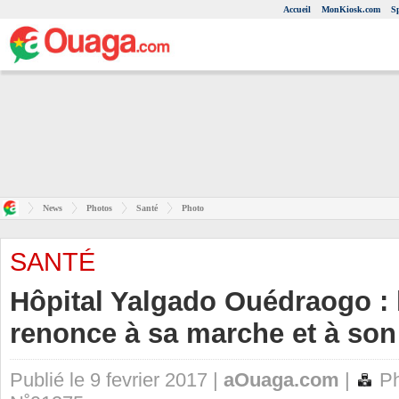
Accueil
MonKiosk.com
S
News
Photos
Santé
Photo
SANTÉ
Hôpital Yalgado Ouédraogo 
renonce à sa marche et à son 
Publié le 9 fevrier 2017 |
aOuaga.com
|
Ph