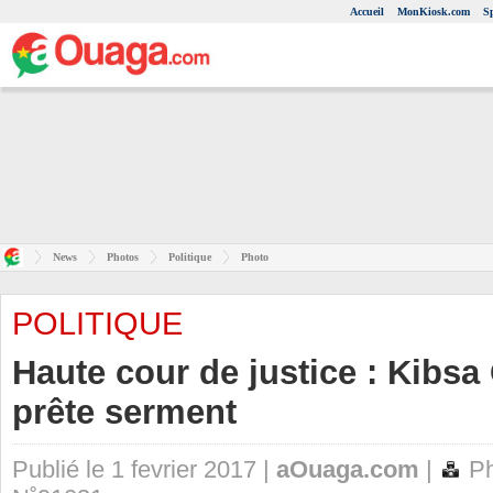
Accueil
MonKiosk.com
S
News
Photos
Politique
Photo
POLITIQUE
Haute cour de justice : Kibs
prête serment
Publié le 1 fevrier 2017 |
aOuaga.com
|
Ph