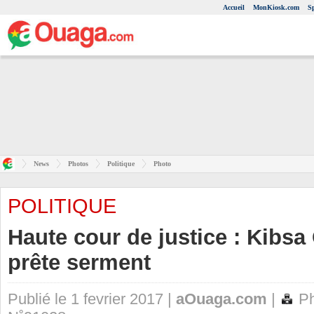
Accueil
MonKiosk.com
S
News
Photos
Politique
Photo
POLITIQUE
Haute cour de justice : Kibs
prête serment
Publié le 1 fevrier 2017 |
aOuaga.com
|
Ph