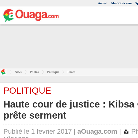
Accueil
MonKiosk.com
S
News
Photos
Politique
Photo
POLITIQUE
Haute cour de justice : Kibs
prête serment
Publié le 1 fevrier 2017 |
aOuaga.com
|
Ph