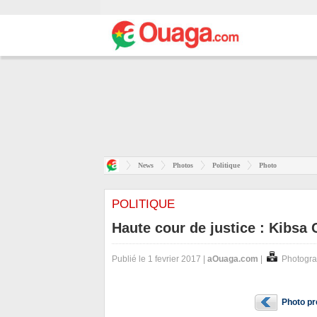
News
Photos
Politique
Photo
POLITIQUE
Haute cour de justice : Kibsa
Publié le 1 fevrier 2017 |
aOuaga.com
|
Photogra
Photo p