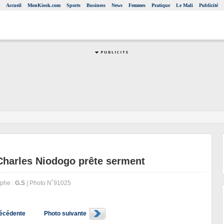
Accueil
MonKiosk.com
Sports
Business
News
Femmes
Pratique
Le Mali
Publicité
 Charles Niodogo prête serment
phe :
G.S
| Photo N˚91025
récédente
Photo suivante