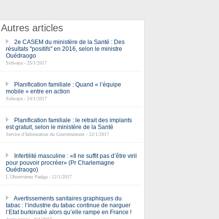
Autres articles
2e CASEM du ministère de la Santé : Des
résultats "positifs" en 2016, selon le ministre
Ouédraogo
Sidwaya - 25/1/2017
Planification familiale : Quand « l’équipe
mobile » entre en action
Sidwaya - 24/1/2017
Planification familiale : le retrait des implants
est gratuit, selon le ministère de la Santé
Service d’Information du Gouvernement - 22/1/2017
Infertilité masculine : «Il ne suffit pas d’être viril
pour pouvoir procréer» (Pr Charlemagne
Ouédraogo)
L`Observateur Paalga - 12/1/2017
Avertissements sanitaires graphiques du
tabac : l’industrie du tabac continue de narguer
l’Etat burkinabè alors qu’elle rampe en France !