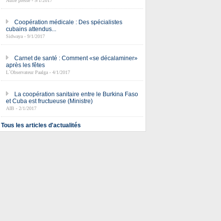
Autre presse - 9/1/2017
Coopération médicale : Des spécialistes
cubains attendus...
Sidwaya - 9/1/2017
Carnet de santé : Comment «se décalaminer»
après les fêtes
L`Observateur Paalga - 4/1/2017
La coopération sanitaire entre le Burkina Faso
et Cuba est fructueuse (Ministre)
AIB - 2/1/2017
Tous les articles d'actualités