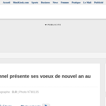
Accueil
MonKiosk.com
Sports
Business
News
Femmes
Pratique
Le Mali
Publicité
nnel présente ses voeux de nouvel an au
graphe :
D.R
| Photo N˚90135