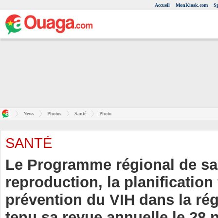
Accueil
MonKiosk.com
S
News
Photos
Santé
Photo
SANTÉ
Le Programme régional de sa
reproduction, la planification 
prévention du VIH dans la r
tenu sa revue annuelle le 28