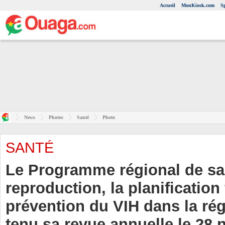
Accueil
MonKiosk.com
S
News
Photos
Santé
Photo
SANTÉ
Le Programme régional de sa
reproduction, la planification 
prévention du VIH dans la r
tenu sa revue annuelle le 28