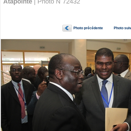
Atapointe
| Photo N˚72432
Photo précédente
Photo sui