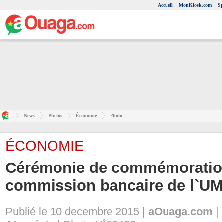
Accueil
MonKiosk.com
S
News
Photos
Économie
Photo
ÉCONOMIE
Cérémonie de commémoration
commission bancaire de l`U
Publié le 10 decembre 2015 |
aOuaga.com
|