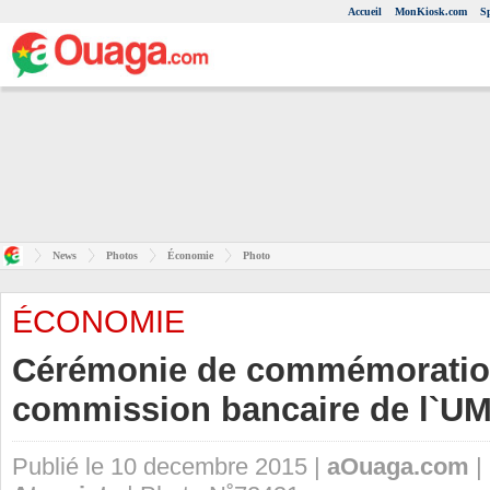
Accueil
MonKiosk.com
S
News
Photos
Économie
Photo
ÉCONOMIE
Cérémonie de commémoration
commission bancaire de l`U
Publié le 10 decembre 2015 |
aOuaga.com
|