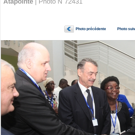
Atapointe
| Photo N˚72431
Photo précédente
Photo sui