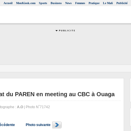
Accueil
MonKiosk.com
Sports
Business
News
Femmes
Pratique
Le Mali
Publicité
didat du PAREN en meeting au CBC à Ouaga
tographe :
A.O
| Photo N˚71742
récédente
Photo suivante