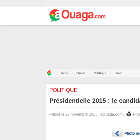
News
Photos
Politique
Photo
POLITIQUE
Présidentielle 2015 : le can
Publié le 27 novembre 2015 |
aOuaga.com
|
Pho
Photo p