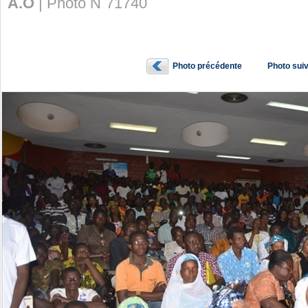
A.O
| Photo N˚71740
Photo précédente
Photo sui