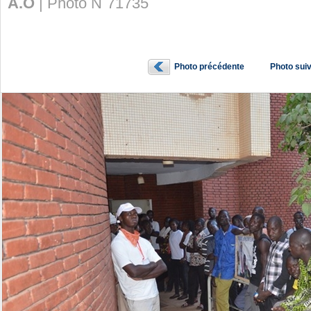
A.O
| Photo N˚71735
Photo précédente
Photo sui