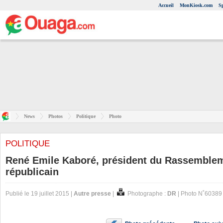
Accueil
MonKiosk.com
S
News
Photos
Politique
Photo
POLITIQUE
René Emile Kaboré, président du Rassemblem
républicain
Publié le 19 juillet 2015 |
Autre presse
|
Photographe :
DR
| Photo N˚60389