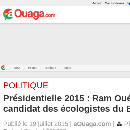
Accueil
MonKiosk.com
S
News
Photos
Politique
Photo
POLITIQUE
Présidentielle 2015 : Ram Ou
candidat des écologistes du 
Publié le 19 juillet 2015 |
aOuaga.com
|
Ph