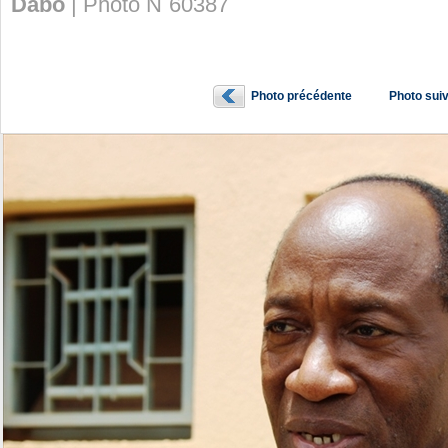
Dabo
| Photo N˚60387
Photo précédente
Photo sui