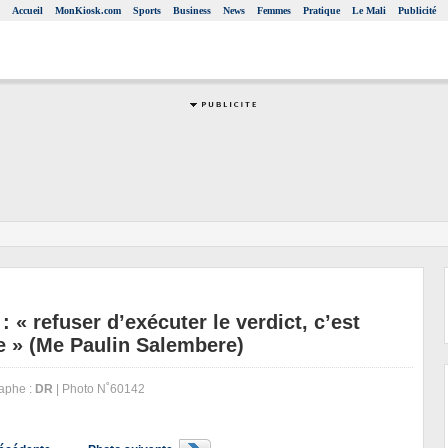
Accueil
MonKiosk.com
Sports
Business
News
Femmes
Pratique
Le Mali
Publicité
 « refuser d’exécuter le verdict, c’est
le » (Me Paulin Salembere)
aphe :
DR
| Photo N˚60142