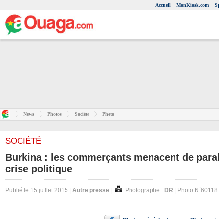
Accueil
MonKiosk.com
S
News
Photos
Société
Photo
SOCIÉTÉ
Burkina : les commerçants menacent de paral
crise politique
Publié le 15 juillet 2015 |
Autre presse
|
Photographe :
DR
| Photo N˚60118