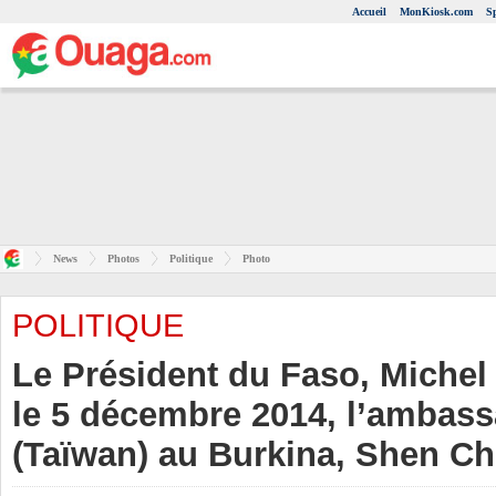
Accueil
MonKiosk.com
S
News
Photos
Politique
Photo
POLITIQUE
Le Président du Faso, Michel
le 5 décembre 2014, l’ambas
(Taïwan) au Burkina, Shen C