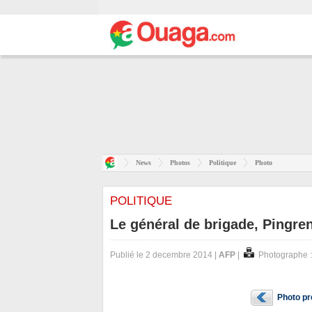
News
Photos
Politique
Photo
POLITIQUE
Le général de brigade, Pingr
Publié le 2 decembre 2014 |
AFP
|
Photographe 
Photo p