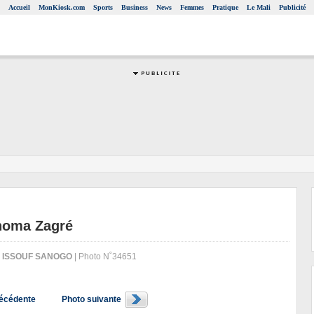
Accueil
MonKiosk.com
Sports
Business
News
Femmes
Pratique
Le Mali
Publicité
enoma Zagré
:
ISSOUF SANOGO
| Photo N˚34651
récédente
Photo suivante