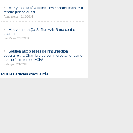
Martyrs de la révolution : les honorer mais leur
rendre justice aussi
Autre presse - 2/12/2014
Mouvement «Ça Suffit»: Aziz Sana contre-
attaque
FasoZine - 2/12/2014
Soutien aux blessés de l’insurrection
populaire : la Chambre de commerce américaine
donne 1 million de FCFA
Sidwaya - 2/12/2014
Tous les articles d'actualités