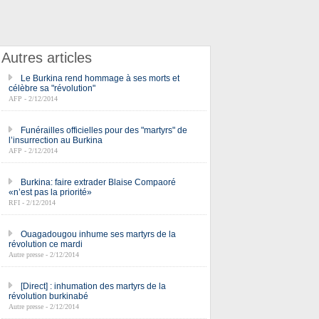
Autres articles
Le Burkina rend hommage à ses morts et
célèbre sa "révolution"
AFP - 2/12/2014
Funérailles officielles pour des "martyrs" de
l’insurrection au Burkina
AFP - 2/12/2014
Burkina: faire extrader Blaise Compaoré
«n’est pas la priorité»
RFI - 2/12/2014
Ouagadougou inhume ses martyrs de la
révolution ce mardi
Autre presse - 2/12/2014
[Direct] : inhumation des martyrs de la
révolution burkinabé
Autre presse - 2/12/2014