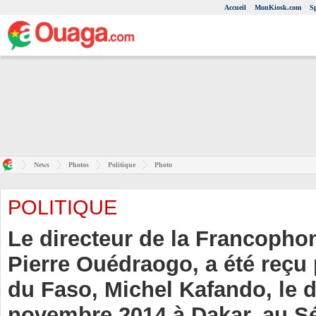
Accueil
MonKiosk.com
S
News
Photos
Politique
Photo
POLITIQUE
Le directeur de la Francopho
Pierre Ouédraogo, a été reçu 
du Faso, Michel Kafando, le 
novembre 2014 à Dakar, au S