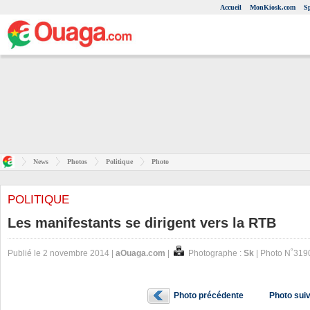
Accueil
MonKiosk.com
S
News
Photos
Politique
Photo
POLITIQUE
Les manifestants se dirigent vers la RTB
Publié le 2 novembre 2014 |
aOuaga.com
|
Photographe :
Sk
| Photo N˚319
Photo précédente
Photo sui